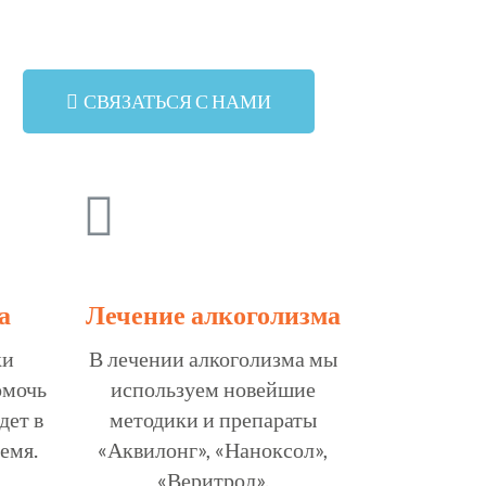
СВЯЗАТЬСЯ С НАМИ
а
Лечение алкоголизма
ки
В лечении алкоголизма мы
омочь
используем новейшие
дет в
методики и препараты
емя.
«Аквилонг», «Наноксол»,
«Веритрол».