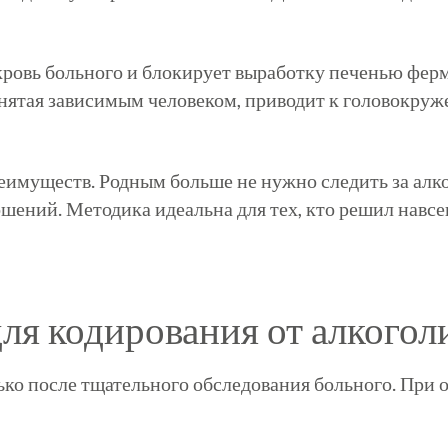
кровь больного и блокирует выработку печенью ферм
нятая зависимым человеком, приводит к головокруже
имуществ. Родным больше не нужно следить за алко
шений. Методика идеальна для тех, кто решил навсег
ля кодирования от алкогол
ько после тщательного обследования больного. Пр