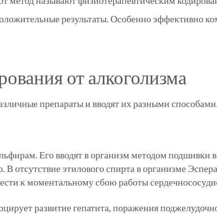
тот метод называют физиотерапевтическим кодирова
положительные результаты. Особенно эффективно ко
рования от алкоголизма
азличные препараты и вводят их разными способами
ульфирам
. Его вводят в организм методом подшивки в
. В отсутствие этилового спирта в организме
Эспера
ивести к моментальному сбою работы
сердечнососуди
оцирует развитие гепатита, поражения поджелудочно