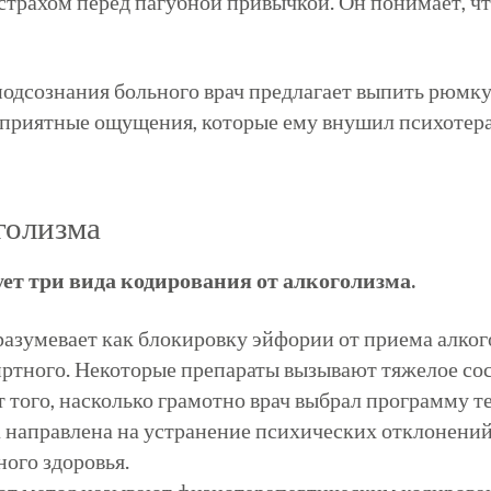
страхом перед пагубной привычкой. Он понимает, что
одсознания больного врач предлагает выпить рюмку
еприятные ощущения, которые ему внушил психотерап
голизма
ет три вида кодирования от алкоголизма.
разумевает как блокировку эйфории от приема алког
ртного. Некоторые препараты вызывают тяжелое сос
 того, насколько грамотно врач выбрал программу 
а направлена на устранение психических отклонений
ого здоровья.