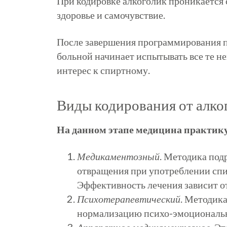
При кодировке алкоголик проникается 
здоровье и самочувствие.
После завершения программирования п
больной начинает испытывать все те н
интерес к спиртному.
Виды кодирования от алко
На данном этапе медицина практику
Медикаментозный
. Методика под
отвращения при употреблении спи
Эффективность лечения зависит от
Психотерапевтический
. Методик
нормализацию
психо
-эмоциональн